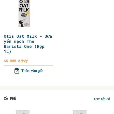
Otis Oat Milk - Sữa
yến mạch The
Barista One (Hộp
1L)
65.000 đ/hộp
Thêm vào giỏ
CÀ PHÊ
Xem tất cả