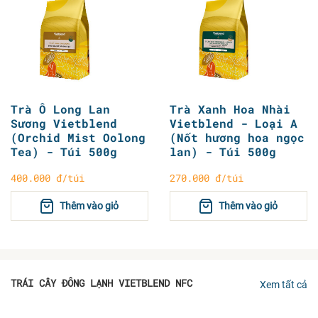
Trà Ô Long Lan
Trà Xanh Hoa Nhài
Sương Vietblend
Vietblend - Loại A
(Orchid Mist Oolong
(Nốt hương hoa ngọc
Tea) - Túi 500g
lan) - Túi 500g
400.000 đ/túi
270.000 đ/túi
Thêm vào giỏ
Thêm vào giỏ
TRÁI CÂY ĐÔNG LẠNH VIETBLEND NFC
Xem tất cả