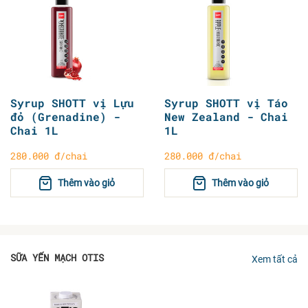
Syrup SHOTT vị Lựu
Syrup SHOTT vị Táo
đỏ (Grenadine) -
New Zealand - Chai
Chai 1L
1L
280.000 đ/chai
280.000 đ/chai
Thêm vào giỏ
Thêm vào giỏ
SỮA YẾN MẠCH OTIS
Xem tất cả