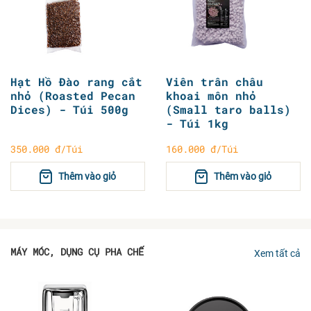
Hạt Hồ Đào rang cắt
Viên trân châu
nhỏ (Roasted Pecan
khoai môn nhỏ
Dices) - Túi 500g
(Small taro balls)
- Túi 1kg
350.000 đ/Túi
160.000 đ/Túi
Thêm vào giỏ
Thêm vào giỏ
MÁY MÓC, DỤNG CỤ PHA CHẾ
Xem tất cả