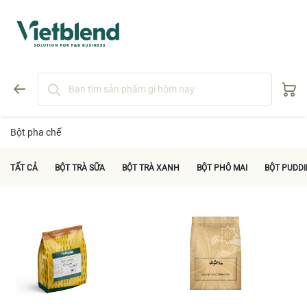
Bột pha chế
TẤT CẢ
BỘT TRÀ SỮA
BỘT TRÀ XANH
BỘT PHÔ MAI
BỘT PUDD