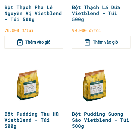
Bột Thạch Pha Lê
Bột Thạch Lá Dứa
Nguyên Vị Vietblend
Vietblend - Túi
- Túi 500g
500g
70.000 đ/túi
90.000 đ/túi
Thêm vào giỏ
Thêm vào giỏ
Bột Pudding Tàu Hũ
Bột Pudding Sương
Vietblend - Túi
Sáo Vietblend - Túi
500g
500g