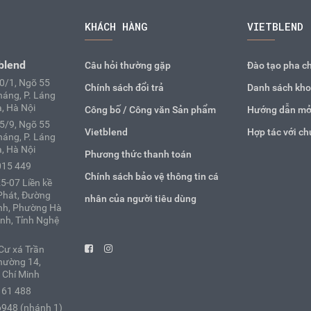
KHÁCH HÀNG
VIETBLEND
blend
Câu hỏi thường gặp
Đào tạo pha c
10/1, Ngõ 55
Chính sách đổi trả
Danh sách kho
áng, P. Láng
, Hà Nội
Công bố / Công văn Sản phẩm
Hướng dẫn mở
25/9, Ngõ 55
Vietblend
Hợp tác với ch
áng, P. Láng
, Hà Nội
Phương thức thanh toán
015 449
Chính sách bảo vệ thông tin cá
5-07 Liền kề
Phát, Đường
nhân của người tiêu dùng
nh, Phường Hà
inh, Tỉnh Nghệ
Cư xá Trần
hường 14,
 Chí Minh
161 488
6948 (nhánh 1)