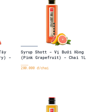
Tây
Syrup Shott - Vị Bưởi Hồng
ry) -
(Pink Grapefruit) - Chai 1L
280.000 đ/chai