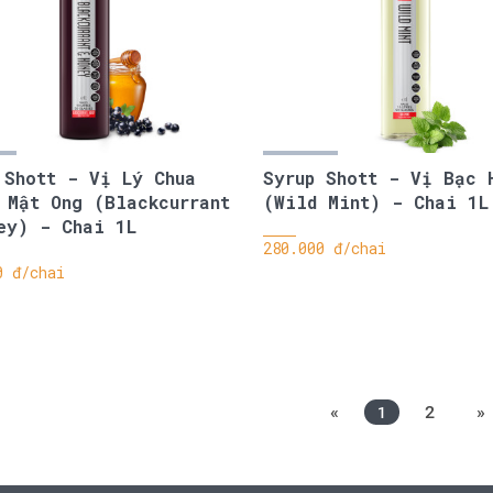
 Shott - Vị Lý Chua
Syrup Shott - Vị Bạc 
 Mật Ong (Blackcurrant
(Wild Mint) - Chai 1L
ey) - Chai 1L
280.000 đ/chai
0 đ/chai
«
2
»
1