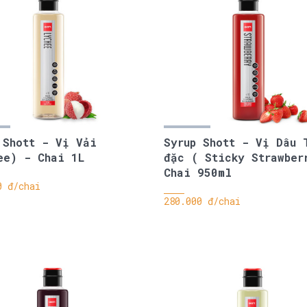
 Shott - Vị Vải
Syrup Shott - Vị Dâu 
ee) - Chai 1L
đặc ( Sticky Strawber
Chai 950ml
0 đ/chai
280.000 đ/chai