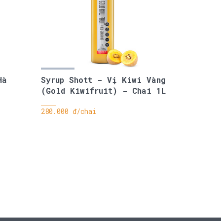
Hà
Syrup Shott - Vị Kiwi Vàng
(Gold Kiwifruit) - Chai 1L
280.000 đ/chai