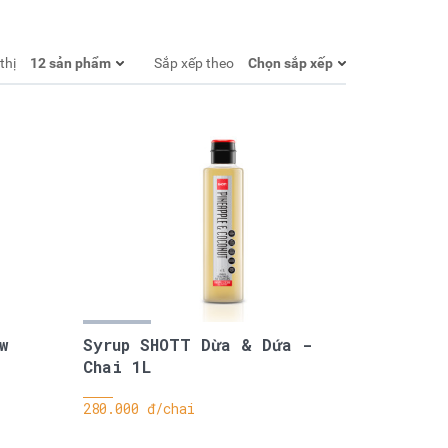
thị
Sắp xếp theo
w
Syrup SHOTT Dừa & Dứa -
Chai 1L
280.000 đ/chai