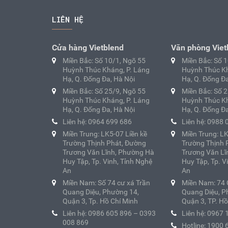
LIÊN HỆ
Cửa hàng Vietblend
Văn phòng Viet
Miền Bắc: Số 10/1, Ngõ 55
Miền Bắc: Số 
Huỳnh Thúc Kháng, P. Láng
Huỳnh Thúc Kh
Hạ, Q. Đống Đa, Hà Nội
Hạ, Q. Đống Đa
Miền Bắc: Số 25/9, Ngõ 55
Miền Bắc: Số 
Huỳnh Thúc Kháng, P. Láng
Huỳnh Thúc Kh
Hạ, Q. Đống Đa, Hà Nội
Hạ, Q. Đống Đa
Liên hệ: 0964 699 686
Liên hệ: 0988 
Miền Trung: LK5-07 Liền kề
Miền Trung: LK
Trường Thịnh Phát, Đường
Trường Thịnh 
Trương Văn Lĩnh, Phường Hà
Trương Văn Lĩ
Huy Tập, Tp. Vinh, Tỉnh Nghệ
Huy Tập, Tp. V
An
An
Miền Nam: Số 74 cư xá Trần
Miền Nam: 74 
Quang Diệu, Phường 14,
Quang Diệu, P
Quận 3, Tp. Hồ Chí Minh
Quận 3, TP. Hồ
Liên hệ: 0986 605 896 – 0393
Liên hệ: 0967 
008 869
Hotline: 1900 