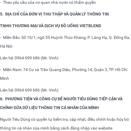
-
Theo yêu cầu của cơ quan nhà nước có thẩm quyền
5.
ĐỊA CHỈ CỦA ĐƠN VỊ THU THẬP VÀ QUẢN LÝ THÔNG TIN
TNHH THƯƠNG MẠI VÀ DỊCH VỤ ĐỒ UỐNG VIETBLEND
-
Miền Bắc: Số 10/1, ngõ 55 Huỳnh Thúc Kháng, P. Láng Hạ, Q. Đống Đa,
Hà Nội
Liên hệ: 0964 699 686 (Mr. Vinh)
-
Miền Nam: 74 Cư xá Trần Quang Diệu, Phường 14, Quận 3, TP. Hồ Chí
Minh
Liên hệ: 0964 699 686 (Mr. Vinh)
6.
PHƯƠNG TIỆN VÀ CÔNG CỤ ĐỂ NGƯỜI TIÊU DÙNG TIẾP CẬN VÀ
CHỈNH SỬA DỮ LIỆU THÔNG TIN CÁ NHÂN CỦA MÌNH
Người Tiêu Dùng có quyền tự kiểm tra, cập nhật, điều chỉnh hoặc hủy bỏ
thông tin cá nhân của mình bằng cách đăng nhập vào website