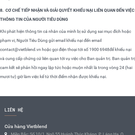
8.
CƠ CHẾ TIẾP NHẬN VÀ GIẢI QUYẾT KHIẾU NẠI LIÊN QUAN ĐẾN VIỆC
THÔNG TIN CỦA NGƯỜI TIÊU DÙNG
Khi phát hiện thông tin cá nhân của mình bị sử dụng sai mục đích hoặc
phạm vi, Người Tiêu Dùng gửi email khiếu nại đến email
contact@vietblend.vn
hoặc gọi điện thoại tới số 1900 6948để khiếu nại
và cung cấp chứng cứ liên quan tới vụ việc cho Ban quản trị. Ban quản trị
cam kết sẽ phản hồi ngay lập tức hoặc muộn nhất là trong vòng 24 (hai
mươi tư) giờ làm việc kể từ thời điểm nhận được khiếu nại.
LIÊN HỆ
Cửa hàng Vietblend
Miền Bắc: Số 10/1, Ngõ 55 Huỳnh Thúc Kháng, P. Láng Hạ, Q.