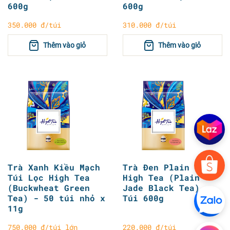
600g
600g
350.000 đ/túi
310.000 đ/túi
Thêm vào giỏ
Thêm vào giỏ
Trà Xanh Kiều Mạch
Trà Đen Plain Jade
Túi Lọc High Tea
High Tea (Plain
(Buckwheat Green
Jade Black Tea) -
Tea) - 50 túi nhỏ x
Túi 600g
11g
750.000 đ/túi lớn
220.000 đ/túi