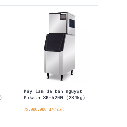
Máy làm đá bán nguyệt
)
Mikata SK-520M (234kg)
72.000.000 đ/Chiếc