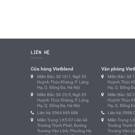
LIÊN HỆ
Cửa hàng Vietblend
Văn phòng Viet
Miền Bắc: Số 10/1, Ngõ 55
Miền Bắc: Số 
Huỳnh Thúc Kháng, P. Láng
Huỳnh Thúc Kh
Hạ, Q. Đống Đa, Hà Nội
Hạ, Q. Đống Đa
Miền Bắc: Số 25/9, Ngõ 55
Miền Bắc: Số 
Huỳnh Thúc Kháng, P. Láng
Huỳnh Thúc Kh
Hạ, Q. Đống Đa, Hà Nội
Hạ, Q. Đống Đa
Liên hệ: 0964 699 686
Liên hệ: 0988 
Miền Trung: LK5-07 Liền kề
Miền Trung: LK
Trường Thịnh Phát, Đường
Trường Thịnh 
Trương Văn Lĩnh, Phường Hà
Trương Văn Lĩ