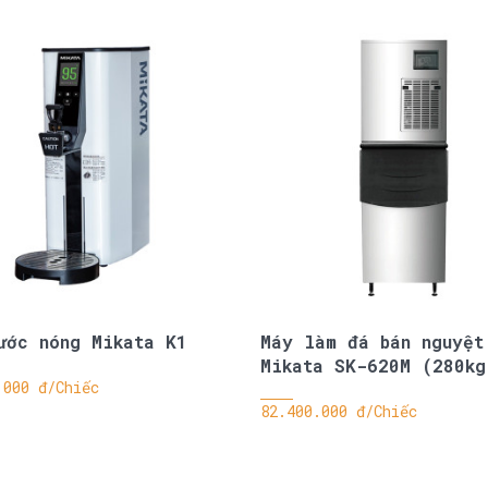
ước nóng Mikata K1
Máy làm đá bán nguyệt
Mikata SK-620M (280kg
.000 đ/Chiếc
82.400.000 đ/Chiếc