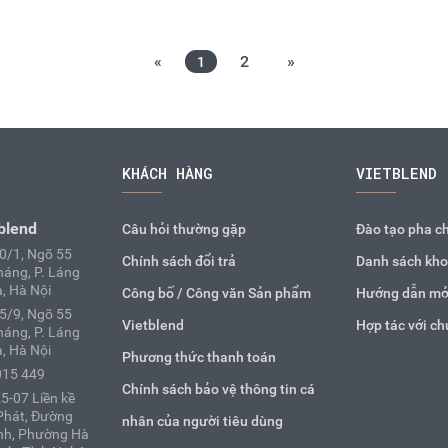
«
2
»
1
KHÁCH HÀNG
VIETBLEND
blend
Câu hỏi thường gặp
Đào tạo pha c
10/1, Ngõ 55
Chính sách đổi trả
Danh sách kho
áng, P. Láng
, Hà Nội
Công bố / Công văn Sản phẩm
Hướng dẫn mở
25/9, Ngõ 55
Vietblend
Hợp tác với ch
áng, P. Láng
, Hà Nội
Phương thức thanh toán
015 449
Chính sách bảo vệ thông tin cá
5-07 Liền kề
Phát, Đường
nhân của người tiêu dùng
nh, Phường Hà