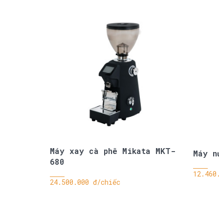
Máy xay cà phê Mikata MKT-
Máy n
680
12.460
24.500.000 đ/chiếc