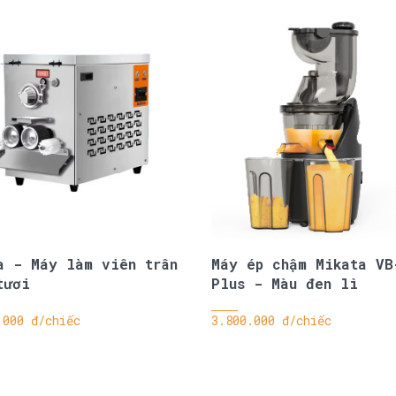
a - Máy làm viên trân
Máy ép chậm Mikata VB
tươi
Plus - Màu đen lì
.000 đ/chiếc
3.800.000 đ/chiếc