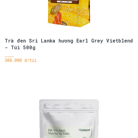
Trà đen Sri Lanka hương Earl Grey Vietblend
- Túi 500g
300.000 đ/túi