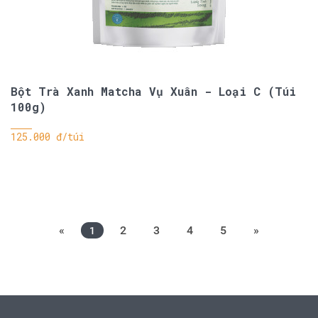
Bột Trà Xanh Matcha Vụ Xuân - Loại C (Túi
100g)
125.000 đ/túi
«
2
3
4
5
»
1