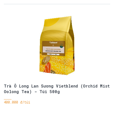
Trà Ô Long Lan Sương Vietblend (Orchid Mist
Oolong Tea) - Túi 500g
400.000 đ/túi