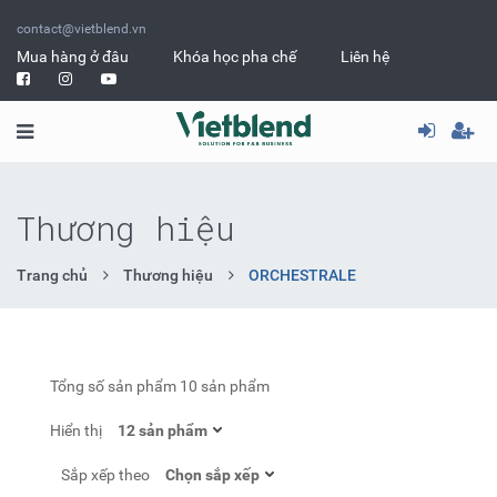
contact@vietblend.vn
Mua hàng ở đâu
Khóa học pha chế
Liên hệ
Thương hiệu
Trang chủ
Thương hiệu
ORCHESTRALE
Tổng số sản phẩm
10 sản phẩm
Hiển thị
Sắp xếp theo