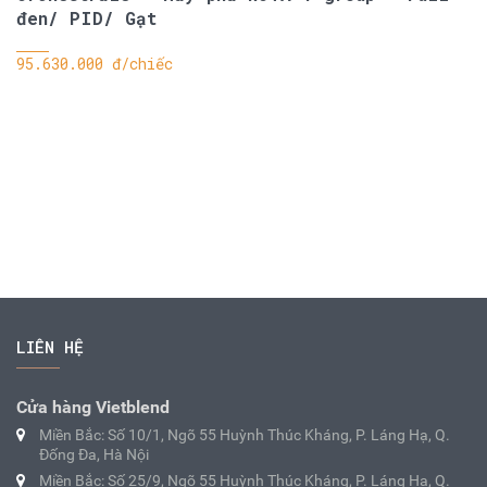
đen/ PID/ Gạt
95.630.000 đ/chiếc
LIÊN HỆ
Cửa hàng Vietblend
Miền Bắc: Số 10/1, Ngõ 55 Huỳnh Thúc Kháng, P. Láng Hạ, Q.
Đống Đa, Hà Nội
Miền Bắc: Số 25/9, Ngõ 55 Huỳnh Thúc Kháng, P. Láng Hạ, Q.