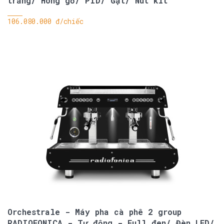
trắng/ Hông gỗ/ PID/ Gạt/ Nut kit
106.080.000 đ/chiếc
Orchestrale - Máy pha cà phê 2 group
RADIOFONICA - Tự động - Full đen/ Đèn LED/