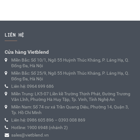
LIÊN HỆ
Cửa hàng Vietblend
Miền Bắc: Số 10/1, Ngõ 55 Huỳnh Thúc Kháng, P. Láng Hạ, Q.
Đống Đa, Hà Nội
Miền Bắc: Số 25/9, Ngõ 55 Huỳnh Thúc Kháng, P. Láng Hạ, Q.
Đống Đa, Hà Nội
Liên hệ: 0964 699 686
Miền Trung: LK5-07 Liền kề Trường Thịnh Phát, Đường Trương
Văn Lĩnh, Phường Hà Huy Tập, Tp. Vinh, Tỉnh Nghệ An
Miền Nam: Số 74 cư xá Trần Quang Diệu, Phường 14, Quận 3,
Tp. Hồ Chí Minh
Liên hệ: 0986 605 896 – 0393 008 869
Hotline: 1900 6948 (nhánh 2)
sales@vietblend.vn