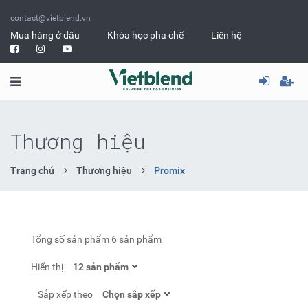
contact@vietblend.vn
Mua hàng ở đâu
Khóa học pha chế
Liên hệ
Thương hiệu
Trang chủ
Thương hiệu
Promix
Tổng số sản phẩm
6 sản phẩm
Hiển thị
Sắp xếp theo