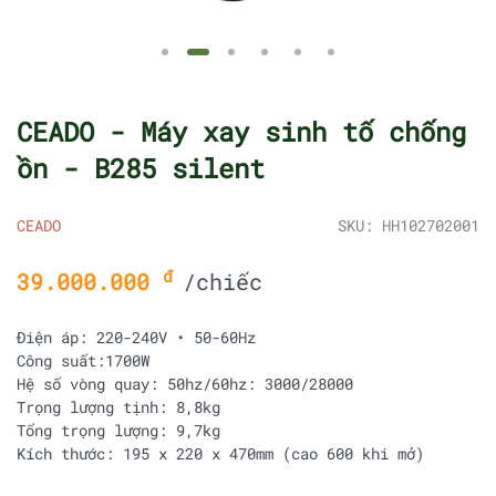
CEADO - Máy xay sinh tố chống
ồn - B285 silent
CEADO
SKU: HH102702001
đ
39.000.000
/chiếc
Điện áp: 220-240V • 50-60Hz
Công suất:1700W
Hệ số vòng quay: 50hz/60hz: 3000/28000
Trọng lượng tịnh: 8,8kg
Tổng trọng lượng: 9,7kg
Kích thước: 195 x 220 x 470mm (cao 600 khi mở)