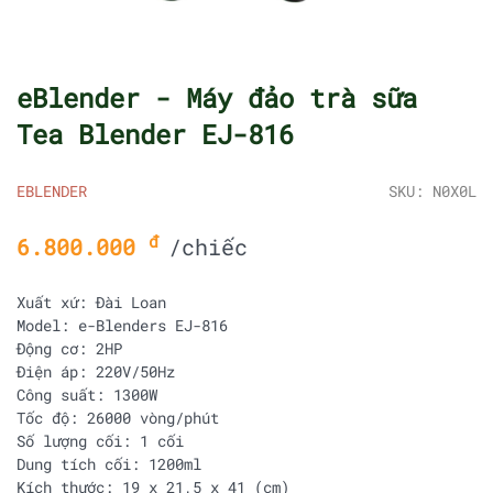
eBlender - Máy đảo trà sữa
Tea Blender EJ-816
EBLENDER
SKU: N0X0L
đ
6.800.000
/chiếc
Xuất xứ:
Đài Loan
Model:
e-Blenders EJ-816
Động cơ:
2HP
Điện áp:
220V/50Hz
Công suất:
1300W
Tốc độ:
26000 vòng/phút
Số lượng cối:
1 cối
Dung tích cối:
1200ml
Kích thước:
19 x 21,5 x 41 (cm)