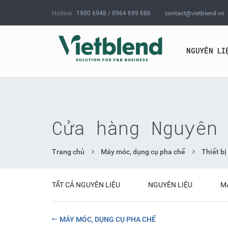
Hotline
1900 6948 / 0964 699 686
contact@vietblend.vn
NGUYÊN LI
Cửa hàng Nguyên 
Trang chủ
Máy móc, dụng cụ pha chế
Thiết b
TẤT CẢ NGUYÊN LIỆU
NGUYÊN LIỆU
M
MÁY MÓC, DỤNG CỤ PHA CHẾ