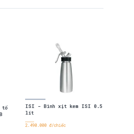
ISI - Bình xịt kem ISI 0.5
 tố
lít
B
2.490.000 đ/chiếc