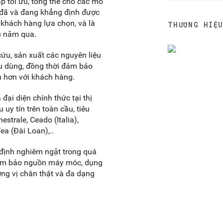
áp tối ưu, tổng thể cho các mô
d đã và đang khẳng định được
ý khách hàng lựa chọn, và là
THƯƠNG HIỆ
ều năm qua.
cứu, sản xuất các nguyên liệu
êu dùng, đồng thời đảm bảo
n hơn với khách hàng.
đại diện chính thức tại thị
 uy tín trên toàn cầu, tiêu
strale, Ceado (Italia),
a (Đài Loan),..
định nghiêm ngặt trong quá
đảm bảo nguồn máy móc, dụng
ng vị chân thật và đa dạng