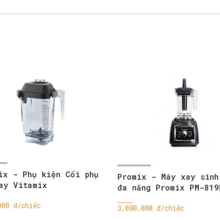
ix - Phụ kiện Cối phụ
Promix - Máy xay sinh
ay Vitamix
đa năng Promix PM-819
000 đ/chiếc
3.080.000 đ/chiếc