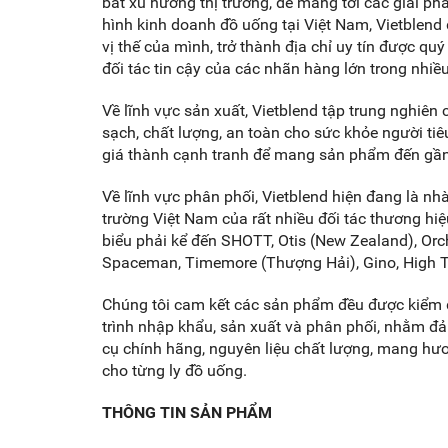
bắt xu hướng thị trường, để mang tới các giải ph
hình kinh doanh đồ uống tại Việt Nam, Vietblen
vị thế của mình, trở thành địa chỉ uy tín được qu
đối tác tin cậy của các nhãn hàng lớn trong nhi
Về lĩnh vực sản xuất, Vietblend tập trung nghiên 
sạch, chất lượng, an toàn cho sức khỏe người ti
giá thành cạnh tranh để mang sản phẩm đến gầ
Về lĩnh vực phân phối, Vietblend hiện đang là nhà 
trường Việt Nam của rất nhiều đối tác thương hiệu
biểu phải kể đến SHOTT, Otis (New Zealand), Orche
Spaceman, Timemore (Thượng Hải), Gino, High Te
Chúng tôi cam kết các sản phẩm đều được kiểm 
trình nhập khẩu, sản xuất và phân phối, nhằm 
cụ chính hãng, nguyên liệu chất lượng, mang hươ
cho từng ly đồ uống.
THÔNG TIN SẢN PHẨM