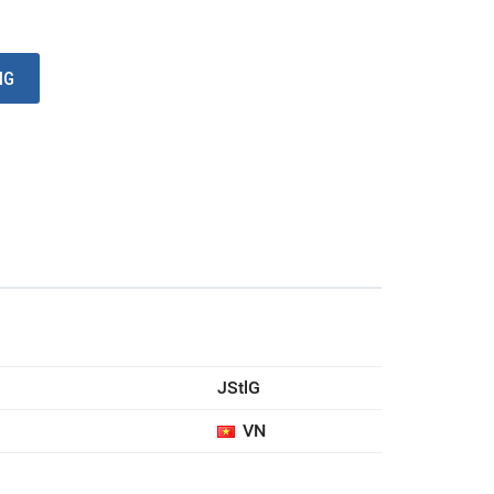
Ỏ HÀNG
JStlG
VN