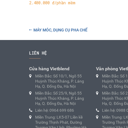
2.400.000 đ/phần mềm
MÁY MÓC, DỤNG CỤ PHA CHẾ
LIÊN HỆ
Cửa hàng Vietblend
Văn phòng Viet
Miền Bắc: Số 10/1, Ngõ 55
Miền Bắc: Số 
Huỳnh Thúc Kháng, P. Láng
Huỳnh Thúc Kh
Hạ, Q. Đống Đa, Hà Nội
Hạ, Q. Đống Đa
Miền Bắc: Số 25/9, Ngõ 55
Miền Bắc: Số 
Huỳnh Thúc Kháng, P. Láng
Huỳnh Thúc Kh
Hạ, Q. Đống Đa, Hà Nội
Hạ, Q. Đống Đa
Liên hệ: 0964 699 686
Liên hệ: 0988 
Miền Trung: LK5-07 Liền kề
Miền Trung: LK
Trường Thịnh Phát, Đường
Trường Thịnh 
Trương Văn Lĩnh, Phường Hà
Trương Văn Lĩ