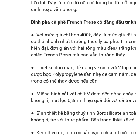
tiện lợi. Đây là món đồ nên có trong tủ đồ mỗi ng
đình hoặc văn phòng.
Bình pha cà phê French Press có đáng đầu tư k
● Với mức giá chỉ hơn 400k, đây là mức giá rất h
có thể nhanh nhất thưởng thức ly cà phê. Timemo
hiện đại, đơn giản với hai tông màu đen/ trắng 
chiếc French Press mà bạn vẫn thường thấy.
● Thiết kế đơn giản, dễ dàng vệ sinh với 2 lớp c
được bọc Polypropylene sần nhẹ dễ cầm nắm, dễ c
trong có thể thay được nếu cần.
● Miệng bình cắt vát chữ V đem đến dòng chảy n
không rỉ, mắt lọc 0,3mm hiệu quả đối với cả trà v
● Bình thiết kế bằng thuỷ tinh Borosilicate an to
không rỉ, trơ với thực phẩm. Bên trong thiết kế có
● Kèm theo đó, bình có sẵn vạch chia ml cực rõ 