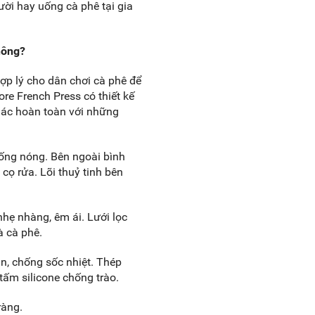
ười hay uống cà phê tại gia
hông?
ợp lý cho dân chơi cà phê để
re French Press có thiết kế
khác hoàn toàn với những
hống nóng. Bên ngoài bình
ọ rửa. Lõi thuỷ tinh bên
hẹ nhàng, êm ái. Lưới lọc
à cà phê.
àn, chống sốc nhiệt. Thép
 tấm silicone chống trào.
ràng.