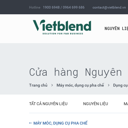
Hotline
1900 6948 / 0964 699 686
contact@vietblend.vn
NGUYÊN LI
Cửa hàng Nguyên 
Trang chủ
Máy móc, dụng cụ pha chế
Dụng cụ
TẤT CẢ NGUYÊN LIỆU
NGUYÊN LIỆU
M
MÁY MÓC, DỤNG CỤ PHA CHẾ