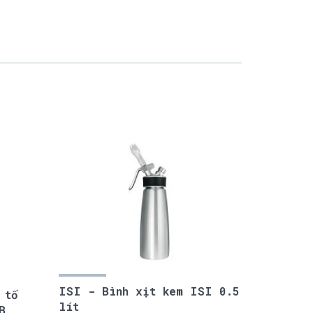
ISI - Bình xịt kem ISI 0.5
 tố
lít
B