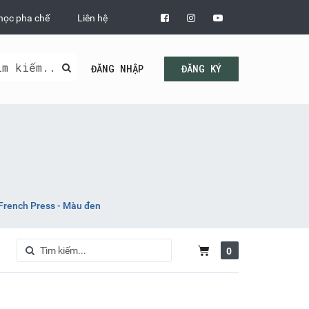
học pha chế
Liên hệ
ĐĂNG NHẬP
ĐĂNG KÝ
French Press - Màu đen
0