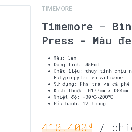
TIMEMORE
Timemore - Bìn
Press - Màu đe
Màu: Đen
Dung tích: 450ml
Chất liệu: thủy tinh chịu n
Polypropylen và silicone
Sử dụng: Pha trà và cà phê
Kích thước: H177mm x D84mm
Nhiệt độ: -30℃~200℃
Bảo hành: 12 tháng
410.400
/ chi
đ