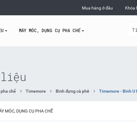
Mua hàng ở đâu
Khóa 
ỆU
MÁY MÓC, DỤNG CỤ PHA CHẾ
liệu
 pha chế
Timemore
Bình đựng cà phê
Timemore - Bình U 
ÁY MÓC, DỤNG CỤ PHA CHẾ