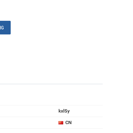
Ỏ HÀNG
kxlSy
CN