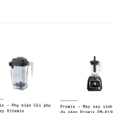
ix - Phụ kiện Cối phụ
Promix - Máy xay sinh
ay Vitamix
đa năng Promix PM-819