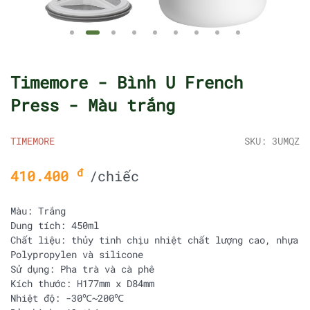
Timemore - Bình U French
Press - Màu trắng
TIMEMORE
SKU: 3UMQZ
đ
410.400
/chiếc
Màu: Trắng
Dung tích: 450ml
Chất liệu: thủy tinh chịu nhiệt chất lượng cao, nhựa
Polypropylen và silicone
Sử dụng: Pha trà và cà phê
Kích thước: H177mm x D84mm
Nhiệt độ: -30℃~200℃