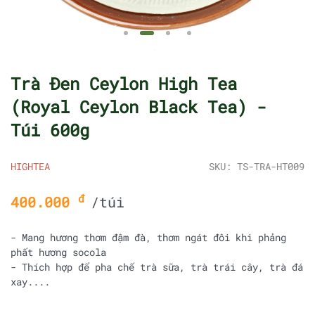
Trà Đen Ceylon High Tea
(Royal Ceylon Black Tea) -
Túi 600g
HIGHTEA
SKU: TS-TRA-HT009
đ
400.000
/túi
- Mang hương thơm đậm đà, thơm ngát đôi khi phảng
phất hương socola
- Thích hợp để pha chế trà sữa, trà trái cây, trà đá
xay....