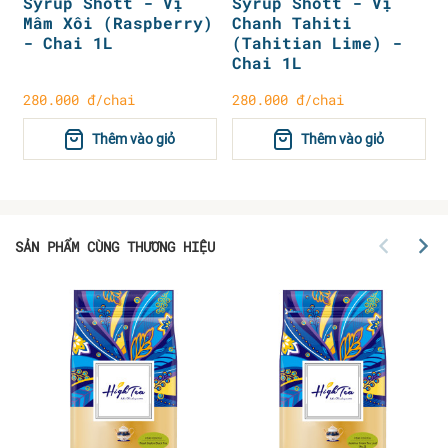
Syrup Shott - Vị
Syrup Shott - Vị
Mâm Xôi (Raspberry)
Chanh Tahiti
- Chai 1L
(Tahitian Lime) -
Chai 1L
280.000 đ/chai
280.000 đ/chai
Thêm vào giỏ
Thêm vào giỏ
SẢN PHẨM CÙNG THƯƠNG HIỆU