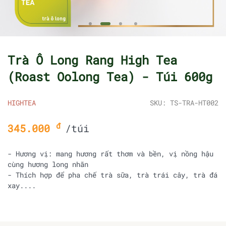
Trà Ô Long Rang High Tea
(Roast Oolong Tea) - Túi 600g
HIGHTEA
SKU: TS-TRA-HT002
đ
345.000
/túi
- Hương vị: mang hương rất thơm và bền, vị nồng hậu
cùng hương long nhãn
- Thích hợp để pha chế trà sữa, trà trái cây, trà đá
xay....