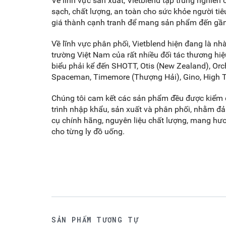
Về lĩnh vực sản xuất, Vietblend tập trung nghiên 
sạch, chất lượng, an toàn cho sức khỏe người ti
giá thành cạnh tranh để mang sản phẩm đến gầ
Về lĩnh vực phân phối, Vietblend hiện đang là nhà 
trường Việt Nam của rất nhiều đối tác thương hiệu
biểu phải kể đến SHOTT, Otis (New Zealand), Orche
Spaceman, Timemore (Thượng Hải), Gino, High Te
Chúng tôi cam kết các sản phẩm đều được kiểm 
trình nhập khẩu, sản xuất và phân phối, nhằm 
cụ chính hãng, nguyên liệu chất lượng, mang hươ
cho từng ly đồ uống.
SẢN PHẨM TƯƠNG TỰ