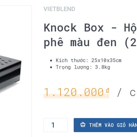
VIETBLEND
Knock Box - Hộ
phê màu đen (2
Kích thước: 25x10x35cm
Trọng lượng: 3.8kg
1.120.000
/ c
đ
THÊM VÀO GI