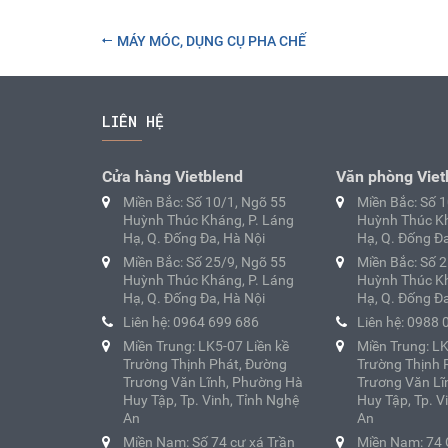
MÁY MÓC, DỤNG CỤ PHA CHẾ
LIÊN HỆ
Cửa hàng Vietblend
Văn phòng Viet
Miền Bắc: Số 10/1, Ngõ 55
Miền Bắc: Số 
Huỳnh Thúc Kháng, P. Láng
Huỳnh Thúc Kh
Hạ, Q. Đống Đa, Hà Nội
Hạ, Q. Đống Đa
Miền Bắc: Số 25/9, Ngõ 55
Miền Bắc: Số 
Huỳnh Thúc Kháng, P. Láng
Huỳnh Thúc Kh
Hạ, Q. Đống Đa, Hà Nội
Hạ, Q. Đống Đa
Liên hệ: 0964 699 686
Liên hệ: 0988 
Miền Trung: LK5-07 Liền kề
Miền Trung: LK
Trường Thịnh Phát, Đường
Trường Thịnh 
Trương Văn Lĩnh, Phường Hà
Trương Văn Lĩ
Huy Tập, Tp. Vinh, Tỉnh Nghệ
Huy Tập, Tp. V
An
An
Miền Nam: Số 74 cư xá Trần
Miền Nam: 74 