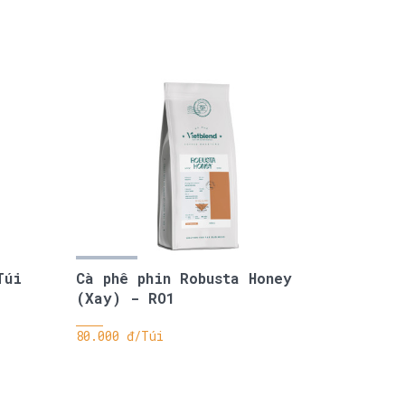
Túi
Cà phê phin Robusta Honey
(Xay) - RO1
80.000 đ/Túi