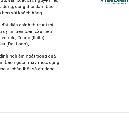
cứu, sản xuất các nguyên liệu
êu dùng, đồng thời đảm bảo
n hơn với khách hàng.
đại diện chính thức tại thị
 uy tín trên toàn cầu, tiêu
strale, Ceado (Italia),
a (Đài Loan),..
định nghiêm ngặt trong quá
đảm bảo nguồn máy móc, dụng
ng vị chân thật và đa dạng