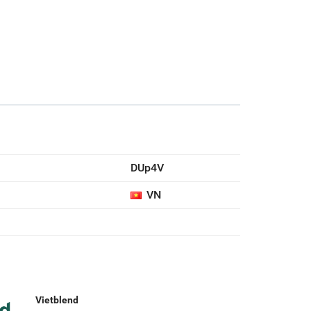
DUp4V
VN
U
Vietblend