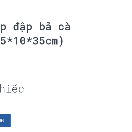
p đập bã cà
5*10*35cm)
hiếc
Ỏ HÀNG