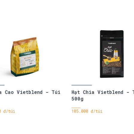
a Cao Vietblend - Túi
Hạt Chia Vietblend - 
500g
0 đ/túi
105.000 đ/túi