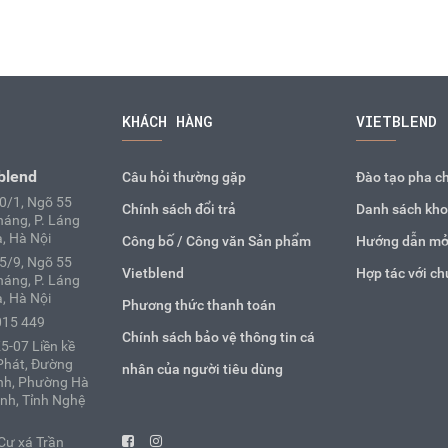
KHÁCH HÀNG
VIETBLEND
blend
Câu hỏi thường gặp
Đào tạo pha c
10/1, Ngõ 55
Chính sách đổi trả
Danh sách kho
áng, P. Láng
, Hà Nội
Công bố / Công văn Sản phẩm
Hướng dẫn mở
25/9, Ngõ 55
Vietblend
Hợp tác với ch
áng, P. Láng
, Hà Nội
Phương thức thanh toán
015 449
Chính sách bảo vệ thông tin cá
5-07 Liền kề
Phát, Đường
nhân của người tiêu dùng
nh, Phường Hà
inh, Tỉnh Nghệ
Cư xá Trần