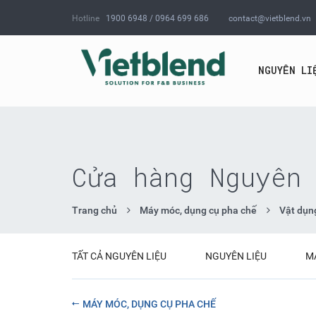
Hotline
1900 6948 / 0964 699 686
contact@vietblend.vn
NGUYÊN LI
Cửa hàng Nguyên 
Trang chủ
Máy móc, dụng cụ pha chế
Vật dụn
TẤT CẢ NGUYÊN LIỆU
NGUYÊN LIỆU
M
MÁY MÓC, DỤNG CỤ PHA CHẾ