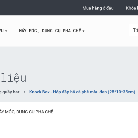
Mua hàng ở đâu
Khóa 
ỆU
MÁY MÓC, DỤNG CỤ PHA CHẾ
liệu
g quầy bar
Knock Box - Hộp đập bã cà phê màu đen (25*10*35cm)
ÁY MÓC, DỤNG CỤ PHA CHẾ