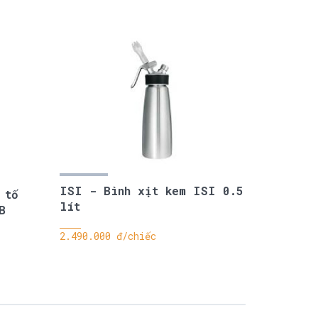
ISI - Bình xịt kem ISI 0.5
 tố
lít
B
2.490.000 đ/chiếc