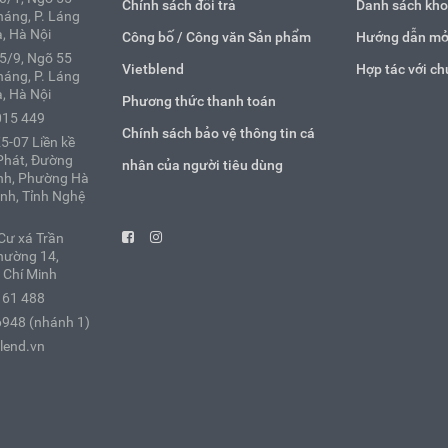
Chính sách đổi trả
Danh sách kho
áng, P. Láng
, Hà Nội
Công bố / Công văn Sản phẩm
Hướng dẫn mở
25/9, Ngõ 55
Vietblend
Hợp tác với ch
áng, P. Láng
, Hà Nội
Phương thức thanh toán
015 449
Chính sách bảo vệ thông tin cá
5-07 Liền kề
Phát, Đường
nhân của người tiêu dùng
nh, Phường Hà
inh, Tỉnh Nghệ
Cư xá Trần
hường 14,
 Chí Minh
161 488
6948 (nhánh 1)
lend.vn