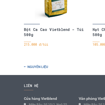
Bột Ca Cao Vietblend - Túi
Hạt C
500g
500g
215.000 đ/túi
105.00
NGUYÊN LIỆU
LIÊN HỆ
Cửa hàng Vietblend
Văn phòng Viet
Miền Bắc: Số 10/1, Ngõ 55
Miền Bắc: Số 