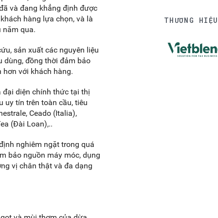
d đã và đang khẳng định được
ý khách hàng lựa chọn, và là
THƯƠNG HIỆ
ều năm qua.
cứu, sản xuất các nguyên liệu
êu dùng, đồng thời đảm bảo
n hơn với khách hàng.
đại diện chính thức tại thị
 uy tín trên toàn cầu, tiêu
strale, Ceado (Italia),
a (Đài Loan),..
định nghiêm ngặt trong quá
đảm bảo nguồn máy móc, dụng
ng vị chân thật và đa dạng
 ngọt và mùi thơm của dừa.