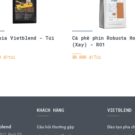
hia Vietblend - Túi
Cà phê phin Robusta H
(Xay) - RO1
0 đ/túi
80.000 đ/Túi
KHÁCH HÀNG
VIETBLEND
blend
Câu hỏi thường gặp
Đào tạo pha c
10/1, Ngõ 55