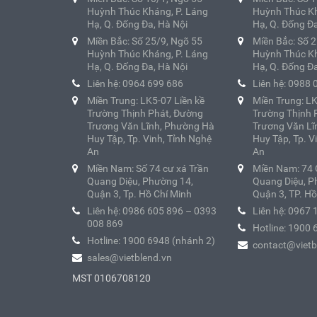
Huỳnh Thúc Kháng, P. Láng
Huỳnh Thúc Kh
Hạ, Q. Đống Đa, Hà Nội
Hạ, Q. Đống Đa
Miền Bắc: Số 25/9, Ngõ 55
Miền Bắc: Số 
Huỳnh Thúc Kháng, P. Láng
Huỳnh Thúc Kh
Hạ, Q. Đống Đa, Hà Nội
Hạ, Q. Đống Đa
Liên hệ: 0964 699 686
Liên hệ: 0988 
Miền Trung: LK5-07 Liền kề
Miền Trung: LK
Trường Thịnh Phát, Đường
Trường Thịnh 
Trương Văn Lĩnh, Phường Hà
Trương Văn Lĩ
Huy Tập, Tp. Vinh, Tỉnh Nghệ
Huy Tập, Tp. V
An
An
Miền Nam: Số 74 cư xá Trần
Miền Nam: 74 
Quang Diệu, Phường 14,
Quang Diệu, P
Quận 3, Tp. Hồ Chí Minh
Quận 3, TP. Hồ
Liên hệ: 0986 605 896 – 0393
Liên hệ: 0967 
008 869
Hotline: 1900 
Hotline: 1900 6948 (nhánh 2)
contact@vietb
sales@vietblend.vn
MST 0106708120