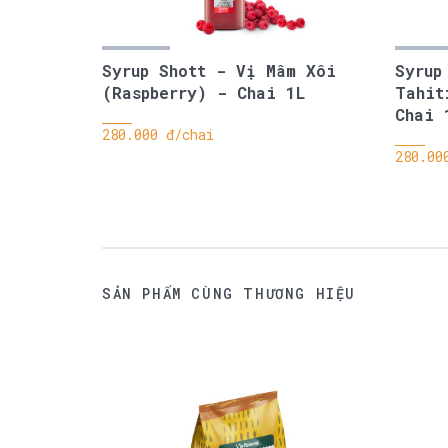
Syrup Shott - Vị Mâm Xôi
Syrup
(Raspberry) - Chai 1L
Tahit
Chai 
280.000 đ/chai
280.00
SẢN PHẨM CÙNG THƯƠNG HIỆU