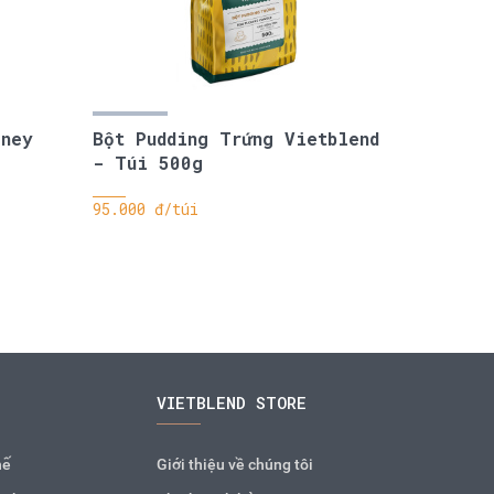
oney
Bột Pudding Trứng Vietblend
- Túi 500g
95.000 đ/túi
VIETBLEND STORE
hế
Giới thiệu về chúng tôi