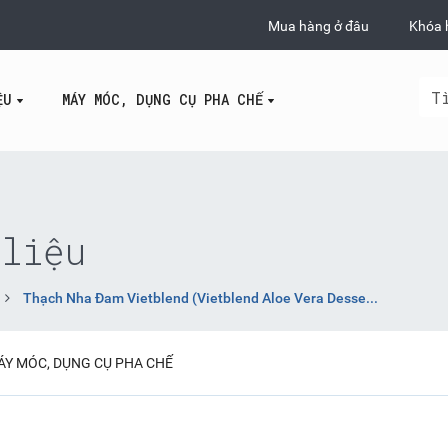
Mua hàng ở đâu
Khóa 
ỆU
MÁY MÓC, DỤNG CỤ PHA CHẾ
liệu
Thạch Nha Đam Vietblend (Vietblend Aloe Vera Desse...
ÁY MÓC, DỤNG CỤ PHA CHẾ