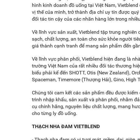
hình kinh doanh đồ uống tại Việt Nam, Vietblen
vị thế của mình, trở thành địa chỉ uy tín được qu
đối tác tin cậy của các nhãn hàng lớn trong nhi
Về lĩnh vực sản xuất, Vietblend tập trung nghiên 
sạch, chất lượng, an toàn cho sức khỏe người ti
giá thành cạnh tranh để mang sản phẩm đến gầ
Về lĩnh vực phân phối, Vietblend hiện đang là nhà 
trường Việt Nam của rất nhiều đối tác thương hiệu
biểu phải kể đến SHOTT, Otis (New Zealand), Orche
Spaceman, Timemore (Thượng Hải), Gino, High Te
Chúng tôi cam kết các sản phẩm đều được kiểm 
trình nhập khẩu, sản xuất và phân phối, nhằm 
cụ chính hãng, nguyên liệu chất lượng, mang hươ
cho từng ly đồ uống.
THẠCH NHA ĐAM VIETBLEND
- Thạch nha đam có vị tươi mát, mềm, dai, giòn,