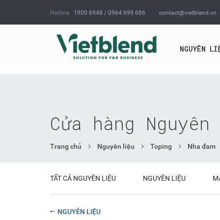
Hotline
1900 6948 / 0964 699 686
contact@vietblend.vn
NGUYÊN LI
Cửa hàng Nguyên 
Trang chủ
Nguyên liệu
Toping
Nha đam
TẤT CẢ NGUYÊN LIỆU
NGUYÊN LIỆU
M
NGUYÊN LIỆU