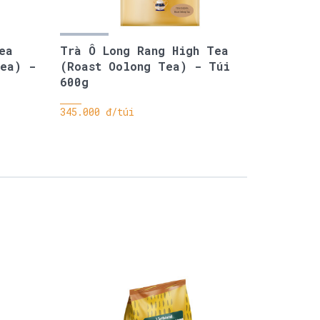
ea
Trà Ô Long Rang High Tea
Tea) -
(Roast Oolong Tea) - Túi
600g
345.000 đ/túi