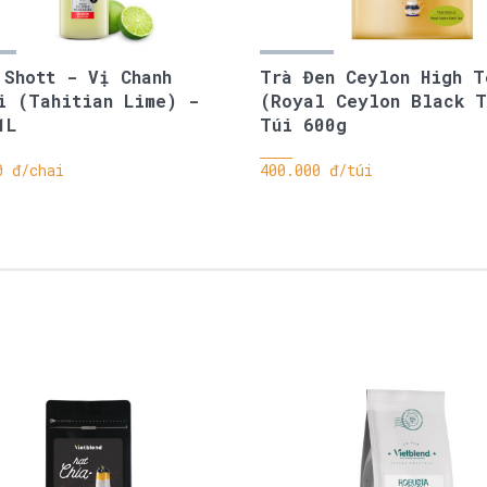
 Shott - Vị Chanh
Trà Đen Ceylon High T
i (Tahitian Lime) -
(Royal Ceylon Black 
1L
Túi 600g
0 đ/chai
400.000 đ/túi