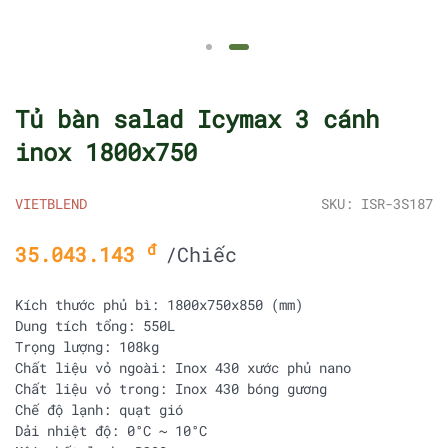
Tủ bàn salad Icymax 3 cánh
inox 1800x750
VIETBLEND
SKU: ISR-3S187
đ
35.043.143
/Chiếc
Kích thước phủ bì: 1800x750x850 (mm)
Dung tích tổng: 550L
Trọng lượng: 108kg
Chất liệu vỏ ngoài: Inox 430 xước phủ nano
Chất liệu vỏ trong: Inox 430 bóng gương
Chế độ lạnh: quạt gió
Dải nhiệt độ: 0°C ~ 10°C