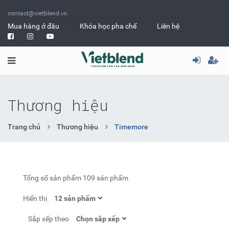
contact@vietblend.vn
Mua hàng ở đâu
Khóa học pha chế
Liên hệ
Thương hiệu
Trang chủ
Thương hiệu
Timemore
Tổng số sản phẩm
109 sản phẩm
Hiển thị
Sắp xếp theo