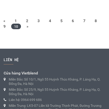
«
1
2
3
4
5
6
7
8
9
»
10
LIÊN HỆ
Cửa hàng Vietblend
Miền Bắc: Số 10/1, Ngõ 55 Huỳnh Thúc Kháng, P. Láng Hạ, Q.
Đống Đa, Hà Nội
Miền Bắc: Số 25/9, Ngõ 55 Huỳnh Thúc Kháng, P. Láng Hạ, Q.
Đống Đa, Hà Nội
Liên hệ: 0964 699 686
Miền Trung: LK5-07 Liền kề Trường Thịnh Phát, Đường Trương