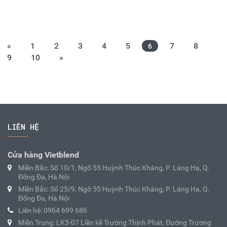
«
1
2
3
4
5
7
8
6
9
10
»
LIÊN HỆ
Cửa hàng Vietblend
Miền Bắc: Số 10/1, Ngõ 55 Huỳnh Thúc Kháng, P. Láng Hạ, Q.
Đống Đa, Hà Nội
Miền Bắc: Số 25/9, Ngõ 55 Huỳnh Thúc Kháng, P. Láng Hạ, Q.
Đống Đa, Hà Nội
Liên hệ: 0964 699 686
Miền Trung: LK5-07 Liền kề Trường Thịnh Phát, Đường Trương