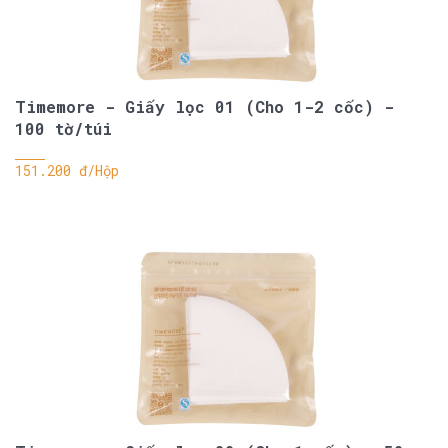
Timemore - Giấy lọc 01 (Cho 1-2 cốc) -
100 tờ/túi
151.200 đ/Hộp