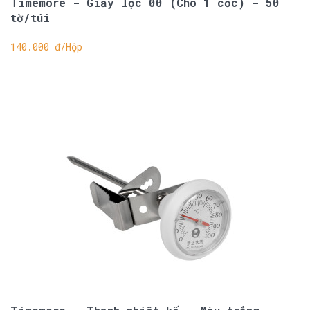
Timemore - Giấy lọc 00 (Cho 1 cốc) - 50
tờ/túi
140.000 đ/Hộp