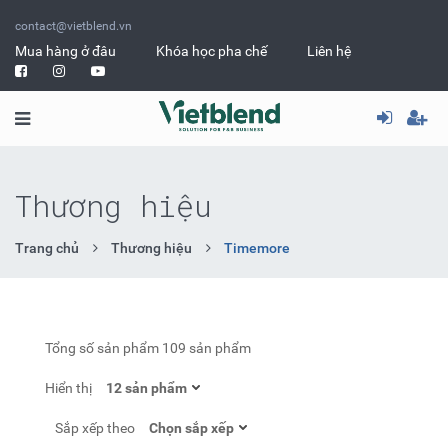
contact@vietblend.vn
Mua hàng ở đâu
Khóa học pha chế
Liên hệ
Thương hiệu
Trang chủ
Thương hiệu
Timemore
Tổng số sản phẩm
109 sản phẩm
Hiển thị
Sắp xếp theo