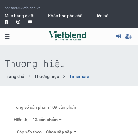
contact@vietblend.vn
Mua hàng ở đâu
Khóa học pha chế
Liên hệ
Thương hiệu
Trang chủ
Thương hiệu
Timemore
Tổng số sản phẩm
109 sản phẩm
Hiển thị
Sắp xếp theo