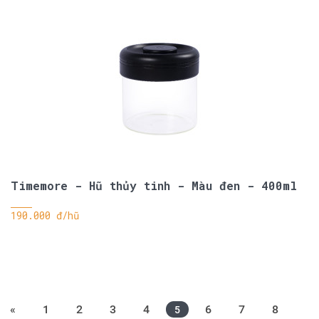
Timemore - Hũ thủy tinh - Màu đen - 400ml
190.000 đ/hũ
«
1
2
3
4
6
7
8
5