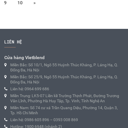
9
10
»
LIÊN HỆ
Cửa hàng Vietblend
Miền Bắc: Số 10/1, Ngõ 55 Huỳnh Thúc Kháng, P. Láng Hạ, Q.
Đống Đa, Hà Nội
Miền Bắc: Số 25/9, Ngõ 55 Huỳnh Thúc Kháng, P. Láng Hạ, Q.
Đống Đa, Hà Nội
Liên hệ: 0964 699 686
Miền Trung: LK5-07 Liền kề Trường Thịnh Phát, Đường Trương
Văn Lĩnh, Phường Hà Huy Tập, Tp. Vinh, Tỉnh Nghệ An
Miền Nam: Số 74 cư xá Trần Quang Diệu, Phường 14, Quận 3,
Tp. Hồ Chí Minh
Liên hệ: 0986 605 896 – 0393 008 869
Hotline: 1900 6948 (nhánh 2)