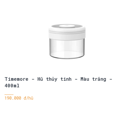
Timemore - Hũ thủy tinh - Màu trắng -
400ml
190.000 đ/hũ