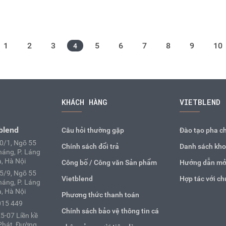
1
2
3
5
6
7
8
9
10
4
KHÁCH HÀNG
VIETBLEND
blend
Câu hỏi thường gặp
Đào tạo pha c
10/1, Ngõ 55
Chính sách đổi trả
Danh sách kho
áng, P. Láng
, Hà Nội
Công bố / Công văn Sản phẩm
Hướng dẫn mở
25/9, Ngõ 55
Vietblend
Hợp tác với ch
áng, P. Láng
, Hà Nội
Phương thức thanh toán
015 449
Chính sách bảo vệ thông tin cá
5-07 Liền kề
Phát, Đường