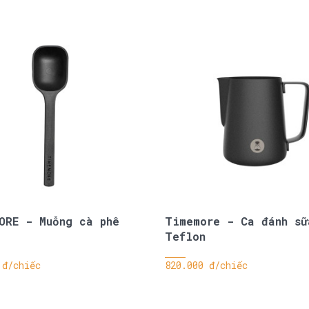
ORE - Muỗng cà phê
Timemore - Ca đánh sữ
Teflon
 đ/chiếc
820.000 đ/chiếc