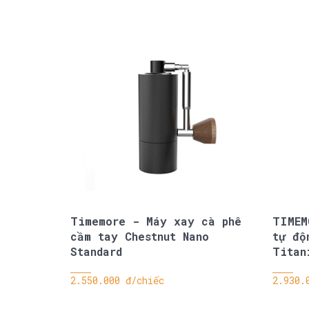
Timemore - Máy xay cà phê
TIMEM
cầm tay Chestnut Nano
tự độ
Standard
Titan
2.550.000 đ/chiếc
2.930.