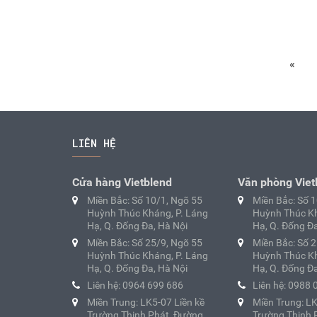
«
LIÊN HỆ
Cửa hàng Vietblend
Văn phòng Viet
Miền Bắc: Số 10/1, Ngõ 55
Miền Bắc: Số 
Huỳnh Thúc Kháng, P. Láng
Huỳnh Thúc Kh
Hạ, Q. Đống Đa, Hà Nội
Hạ, Q. Đống Đa
Miền Bắc: Số 25/9, Ngõ 55
Miền Bắc: Số 
Huỳnh Thúc Kháng, P. Láng
Huỳnh Thúc Kh
Hạ, Q. Đống Đa, Hà Nội
Hạ, Q. Đống Đa
Liên hệ: 0964 699 686
Liên hệ: 0988 
Miền Trung: LK5-07 Liền kề
Miền Trung: LK
Trường Thịnh Phát, Đường
Trường Thịnh 