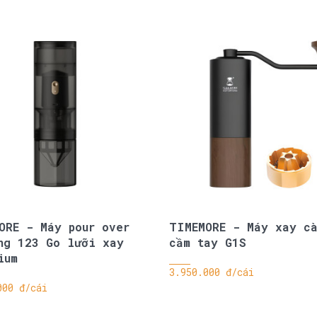
ORE - Máy pour over
TIMEMORE - Máy xay cà
ng 123 Go lưỡi xay
cầm tay G1S
ium
3.950.000 đ/cái
000 đ/cái