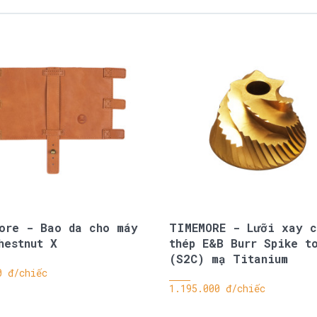
ore - Bao da cho máy
TIMEMORE - Lưỡi xay c
hestnut X
thép E&B Burr Spike t
(S2C) mạ Titanium
0 đ/chiếc
1.195.000 đ/chiếc