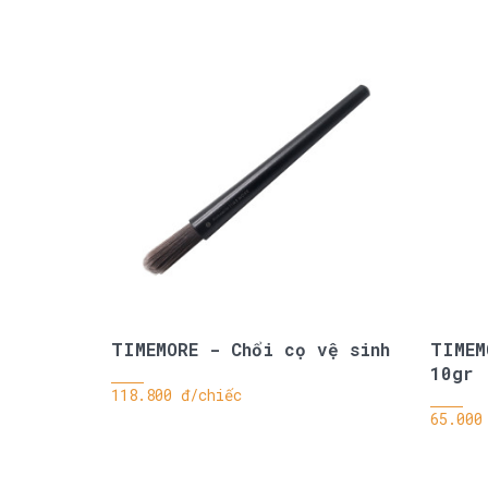
TIMEMORE - Chổi cọ vệ sinh
TIMEM
10gr
118.800 đ/chiếc
65.000