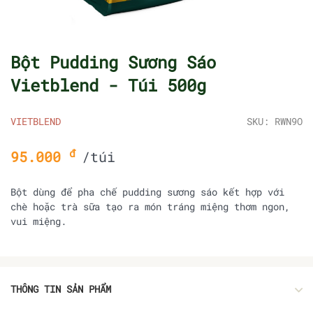
Bột Pudding Sương Sáo
Vietblend - Túi 500g
VIETBLEND
SKU: RWN9O
đ
95.000
/túi
Bột dùng để pha chế pudding sương sáo kết hợp với
chè hoặc trà sữa tạo ra món tráng miệng thơm ngon,
vui miệng.
THÔNG TIN SẢN PHẨM