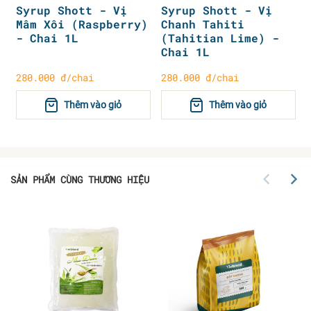
Syrup Shott - Vị
Syrup Shott - Vị
Mâm Xôi (Raspberry)
Chanh Tahiti
- Chai 1L
(Tahitian Lime) -
Chai 1L
280.000 đ/chai
280.000 đ/chai
Thêm vào giỏ
Thêm vào giỏ
SẢN PHẨM CÙNG THƯƠNG HIỆU